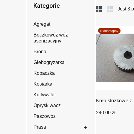
Kategorie
Jest 3 
Agregat
Niedostępny
Beczkowóz wóz
asenizacyjny
Brona
Glebogryzarka
Kopaczka
Kosiarka
Kultywator
Koło stożkowe z
Opryskiwacz
240,00 zł
Paszowóz
Prasa
