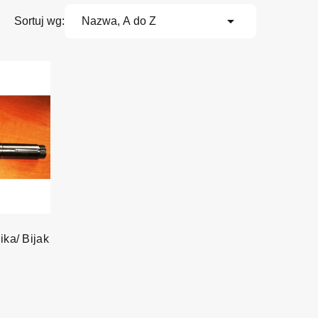

Sortuj wg:
Nazwa, A do Z
ika/ Bijak