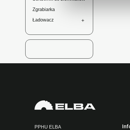
Zgrabiarka
Ładowacz

Inf
PPHU ELBA