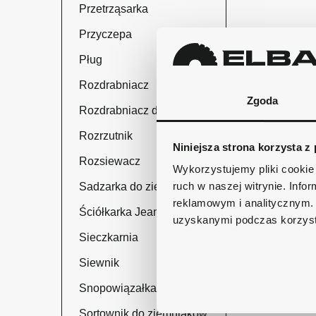
Przetrząsarka
Przyczepa
Pług
Rozdrabniacz
Zgoda
Rozdrabniacz do gałęzi
Rozrzutnik
Niniejsza strona korzysta z
Rozsiewacz

Wykorzystujemy pliki cookie 
ruch w naszej witrynie. Inf
Sadzarka do ziemniaków
reklamowym i analitycznym. 
Ściółkarka Jeantil
uzyskanymi podczas korzysta
Sieczkarnia
Siewnik
Snopowiązałka Warta
Sortownik do ziemniaków