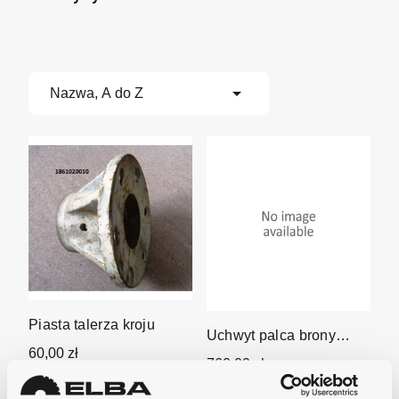

Nazwa, A do Z
Piasta talerza kroju
Uchwyt palca brony
60,00 zł
aktywnej
760,00 zł