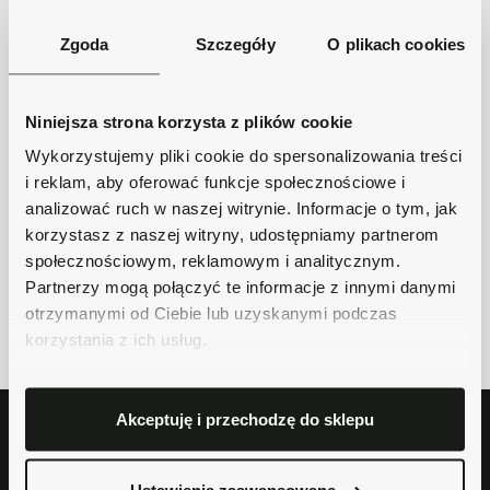
Zgoda
Szczegóły
O plikach cookies
Niniejsza strona korzysta z plików cookie
Wykorzystujemy pliki cookie do spersonalizowania treści
i reklam, aby oferować funkcje społecznościowe i
analizować ruch w naszej witrynie. Informacje o tym, jak
Wał napędu głównego
korzystasz z naszej witryny, udostępniamy partnerom
społecznościowym, reklamowym i analitycznym.
840,00 zł
Partnerzy mogą połączyć te informacje z innymi danymi
otrzymanymi od Ciebie lub uzyskanymi podczas
Pokazano 1-3 z 3 pozycji
korzystania z ich usług.
Akceptuję i przechodzę do sklepu