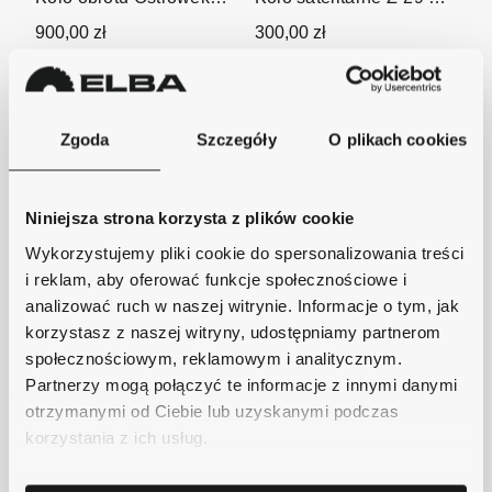
NK
2 L-26mm fi 38mm
900,00 zł
300,00 zł
Zgoda
Szczegóły
O plikach cookies
Niniejsza strona korzysta z plików cookie
Wykorzystujemy pliki cookie do spersonalizowania treści
i reklam, aby oferować funkcje społecznościowe i
analizować ruch w naszej witrynie. Informacje o tym, jak
Koło zębate (satelita )
Koło zębate przekładni
korzystasz z naszej witryny, udostępniamy partnerom
zwolnicy
Z-22 fi...
920,00 zł
240,00 zł
społecznościowym, reklamowym i analitycznym.
Partnerzy mogą połączyć te informacje z innymi danymi
otrzymanymi od Ciebie lub uzyskanymi podczas
korzystania z ich usług.