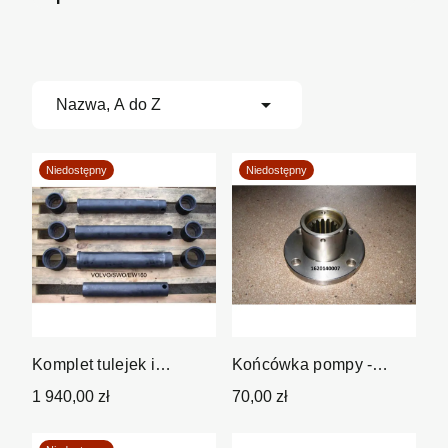

Nazwa, A do Z
Niedostępny
Niedostępny
Komplet tulejek i
Końcówka pompy -
sworzni do koparki Volvo
piasta
1 940,00 zł
70,00 zł