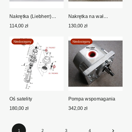
Nakrętka (Liebherr)
Nakrętka na wał
zamiennik
przekładni obrotu
114,00 zł
130,00 zł
/zamiennik/
Niedostępny
Niedostępny
Oś satelity
Pompa wspomagania
180,00 zł
342,00 zł

1
2
3
4