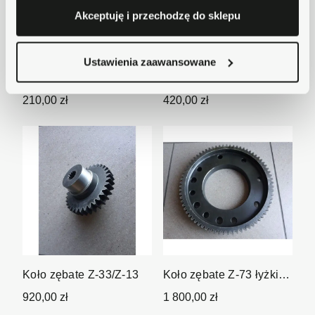
Akceptuję i przechodzę do sklepu
Ustawienia zaawansowane
Koło zebate przekładni
Koło zębate Z-26
Z-26 fi...
210,00 zł
420,00 zł
Koło zębate Z-33/Z-13
Koło zębate Z-73 łyżki
chwytakowej GM8 GM10
920,00 zł
1 800,00 zł