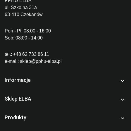
PPHU ELBA
ul. Szkolna 31a
63-410 Czekanów
Pon - Pt: 08:00 - 16:00
Sob: 08:00 - 14:00
tel.:
+48 62 733 86 11
e-mail:
sklep@pphu-elba.pl
Informacje

Sklep ELBA

Produkty
