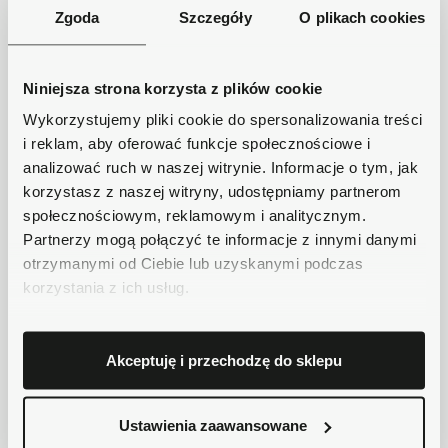
Zgoda
Szczegóły
O plikach cookies
Piasta koła przedniego 6
Piasta pompy
otworowa
wtryskowej
55,00 zł
25,00 zł
Niniejsza strona korzysta z plików cookie
Wykorzystujemy pliki cookie do spersonalizowania treści
Niedostępny
Niedostępny
i reklam, aby oferować funkcje społecznościowe i
analizować ruch w naszej witrynie. Informacje o tym, jak
korzystasz z naszej witryny, udostępniamy partnerom
społecznościowym, reklamowym i analitycznym.
Partnerzy mogą połączyć te informacje z innymi danymi
otrzymanymi od Ciebie lub uzyskanymi podczas
korzystania z ich usług.
Tarcza dociskowa
Tuleja dystansowa
sprzęgła
półosi
Akceptuję i przechodzę do sklepu
110,00 zł
4,50 zł
Ustawienia zaawansowane