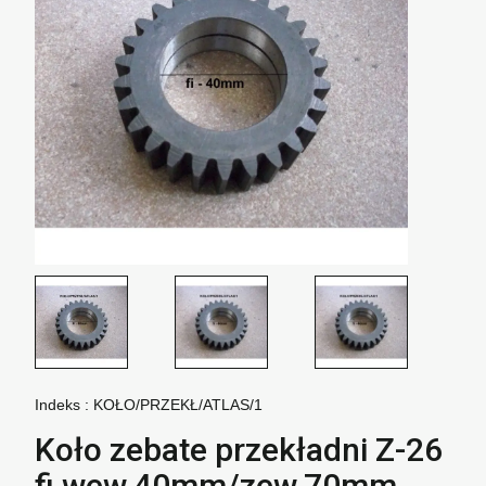
Indeks :
KOŁO/PRZEKŁ/ATLAS/1
Koło zebate przekładni Z-26
fi wew.40mm/zew.70mm