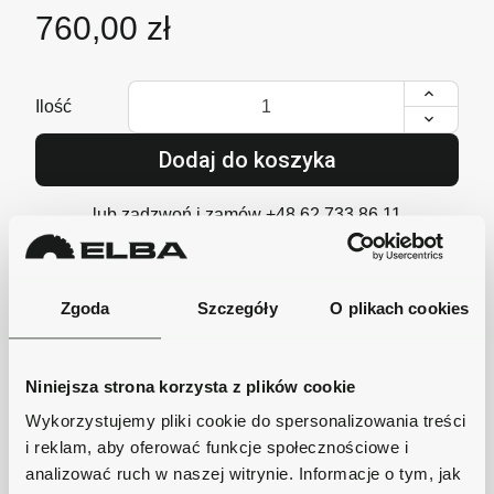
760,00 zł
Ilość
Dodaj do koszyka
lub zadzwoń i zamów
+48 62 733 86 11
Zgoda
Szczegóły
O plikach cookies
Szybka wysyłka
Zamówienia wysyłamy w ciągu 1-2 dni, koszt
Niniejsza strona korzysta z plików cookie
dostawy już od 18zł.
Wykorzystujemy pliki cookie do spersonalizowania treści
Bezpieczne płatności
i reklam, aby oferować funkcje społecznościowe i
Płatności obsługuje Przelewy24 - największy
analizować ruch w naszej witrynie. Informacje o tym, jak
operator płatności online w Polsce.