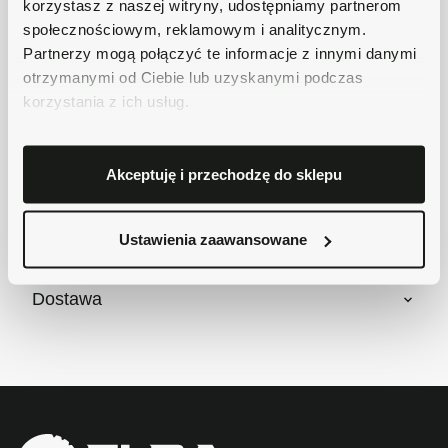
korzystasz z naszej witryny, udostępniamy partnerom
Masz pytania dotyczące produktu?
społecznościowym, reklamowym i analitycznym.
Zadzwoń do nas 62 733 86 11 lub napisz e-
Partnerzy mogą połączyć te informacje z innymi danymi
mail. Chętnie pomożemy!
otrzymanymi od Ciebie lub uzyskanymi podczas
korzystania z ich usług.
Krótki opis
Akceptuję i przechodzę do sklepu
Szczegóły produktu
Ustawienia zaawansowane
Dostawa