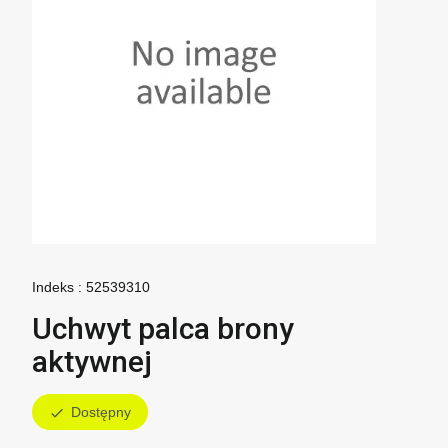
Indeks :
52539310
Uchwyt palca brony
aktywnej
Dostępny
check