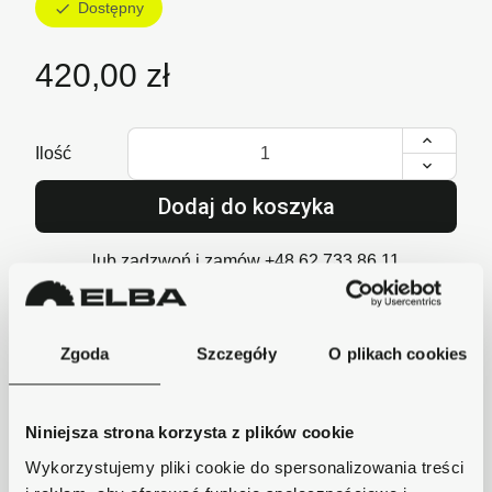
Dostępny
check
420,00 zł
Ilość
Dodaj do koszyka
lub zadzwoń i zamów
+48 62 733 86 11
Zgoda
Szczegóły
O plikach cookies
Szybka wysyłka
Zamówienia wysyłamy w ciągu 1-2 dni, koszt
Niniejsza strona korzysta z plików cookie
dostawy już od 18zł.
Wykorzystujemy pliki cookie do spersonalizowania treści
Bezpieczne płatności