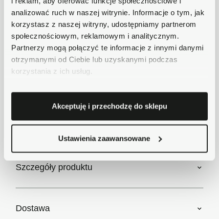
i reklam, aby oferować funkcje społecznościowe i
Płatności obsługuje Przelewy24 - największy
analizować ruch w naszej witrynie. Informacje o tym, jak
operator płatności online w Polsce.
korzystasz z naszej witryny, udostępniamy partnerom
Masz pytania dotyczące produktu?
społecznościowym, reklamowym i analitycznym.
Zadzwoń do nas 62 733 86 11 lub napisz e-
Partnerzy mogą połączyć te informacje z innymi danymi
mail. Chętnie pomożemy!
otrzymanymi od Ciebie lub uzyskanymi podczas
korzystania z ich usług.
Opis
Akceptuję i przechodzę do sklepu
Krótki opis
Ustawienia zaawansowane
Szczegóły produktu
Dostawa