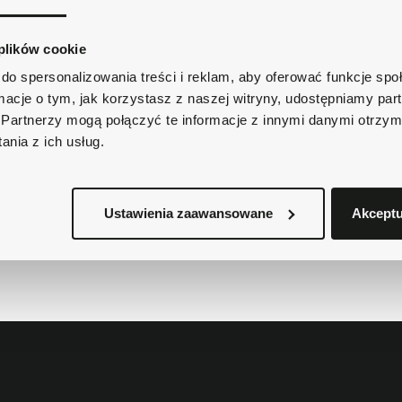
Masz pytania dotycząc
Zadzwoń do nas 62 733 86
 plików cookie
do spersonalizowania treści i reklam, aby oferować funkcje sp
Krótki opis
ormacje o tym, jak korzystasz z naszej witryny, udostępniamy p
Partnerzy mogą połączyć te informacje z innymi danymi otrzym
nia z ich usług.
Szczegóły produktu
Ustawienia zaawansowane
Akceptu
Dostawa