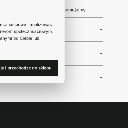
e produktu?
 11 lub napisz e-mail. Chętnie pomożemy!
ołecznościowe i analizować
artnerom społecznościowym,
anymi od Ciebie lub
ję i przechodzę do sklepu