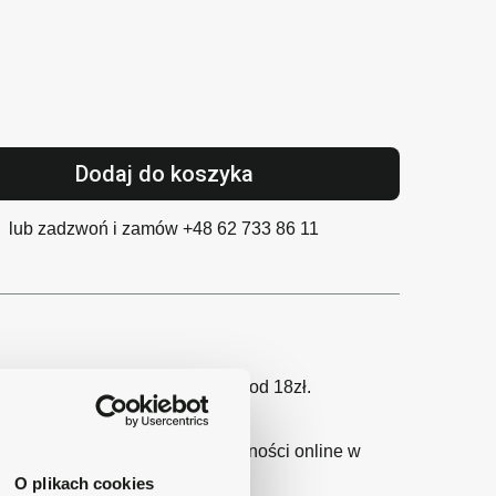
Dodaj do koszyka
lub zadzwoń i zamów
+48 62 733 86 11
gu 1-2 dni, koszt dostawy już od 18zł.
wy24 - największy operator płatności online w
O plikach cookies