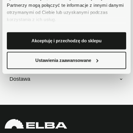
Zadzwoń do nas 62 733 86 11 lub napisz e-
Partnerzy mogą połączyć te informacje z innymi danymi
mail. Chętnie pomożemy!
otrzymanymi od Ciebie lub uzyskanymi podczas
korzystania z ich usług.
Krótki opis
Akceptuję i przechodzę do sklepu
Szczegóły produktu
Ustawienia zaawansowane
Dostawa