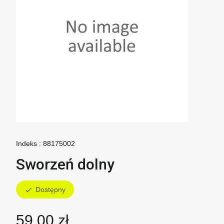
Indeks :
88175002
Sworzeń dolny
Dostępny
check
59,00 zł