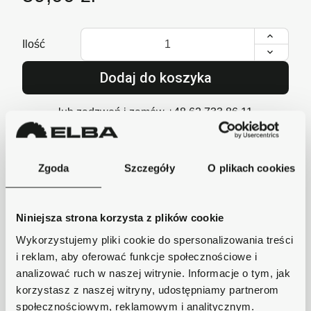
Ilość
Dodaj do koszyka
lub zadzwoń i zamów
+48 62 733 86 11
Zgoda
Szczegóły
O plikach cookies
Szybka wysyłka
Zamówienia wysyłamy w ciągu 1-2 dni, koszt
Niniejsza strona korzysta z plików cookie
dostawy już od 18zł.
Wykorzystujemy pliki cookie do spersonalizowania treści
Bezpieczne płatności
i reklam, aby oferować funkcje społecznościowe i
Płatności obsługuje Przelewy24 - największy
analizować ruch w naszej witrynie. Informacje o tym, jak
operator płatności online w Polsce.
korzystasz z naszej witryny, udostępniamy partnerom
Masz pytania dotyczące produktu?
społecznościowym, reklamowym i analitycznym.