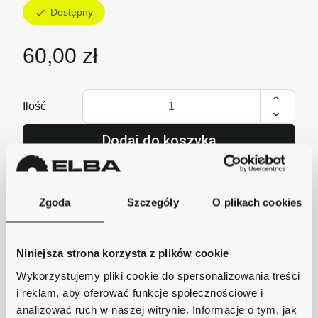
Dostępny
check
60,00 zł
Ilość
Dodaj do koszyka
lub zadzwoń i zamów
+48 62 733 86 11
Zgoda
Szczegóły
O plikach cookies
Niniejsza strona korzysta z plików cookie
Szybka wysyłka
Wykorzystujemy pliki cookie do spersonalizowania treści
Zamówienia wysyłamy w ciągu 1-2 dni, koszt
dostawy już od 18zł.
i reklam, aby oferować funkcje społecznościowe i
analizować ruch w naszej witrynie. Informacje o tym, jak
Bezpieczne płatności