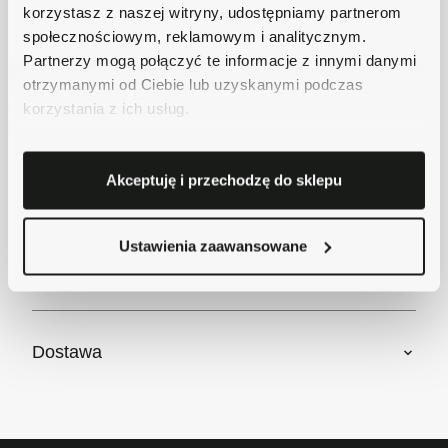
korzystasz z naszej witryny, udostępniamy partnerom
Płatności obsługuje Przelewy24 - największy
społecznościowym, reklamowym i analitycznym.
operator płatności online w Polsce.
Partnerzy mogą połączyć te informacje z innymi danymi
Masz pytania dotyczące produktu?
otrzymanymi od Ciebie lub uzyskanymi podczas
Zadzwoń do nas 62 733 86 11 lub napisz e-
korzystania z ich usług.
mail. Chętnie pomożemy!
Akceptuję i przechodzę do sklepu
Krótki opis
Ustawienia zaawansowane
Szczegóły produktu
Dostawa