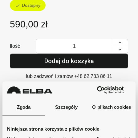
Dostępny
check
590,00 zł
Ilość
Dodaj do koszyka
lub zadzwoń i zamów
+48 62 733 86 11
Zgoda
Szczegóły
O plikach cookies
Szybka wysyłka
Zamówienia wysyłamy w ciągu 1-2 dni, koszt
dostawy już od 18zł.
Niniejsza strona korzysta z plików cookie
Bezpieczne płatności