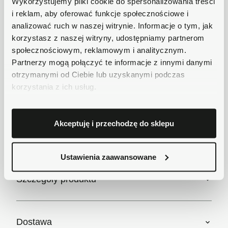
Wykorzystujemy pliki cookie do spersonalizowania treści
Płatności obsługuje Przelewy24 - największy
i reklam, aby oferować funkcje społecznościowe i
operator płatności online w Polsce.
analizować ruch w naszej witrynie. Informacje o tym, jak
Masz pytania dotyczące produktu?
korzystasz z naszej witryny, udostępniamy partnerom
Zadzwoń do nas 62 733 86 11 lub napisz e-
społecznościowym, reklamowym i analitycznym.
mail. Chętnie pomożemy!
Partnerzy mogą połączyć te informacje z innymi danymi
otrzymanymi od Ciebie lub uzyskanymi podczas
korzystania z ich usług.
Opis
Akceptuję i przechodzę do sklepu
Krótki opis
Ustawienia zaawansowane
Szczegóły produktu
Dostawa