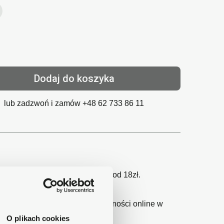
Dodaj do koszyka
lub zadzwoń i zamów
+48 62 733 86 11
gu 1-2 dni, koszt dostawy już od 18zł.
wy24 - największy operator płatności online w
O plikach cookies