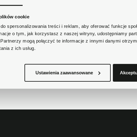
Masz pytania dotycząc
Zadzwoń do nas 62 733 86
 plików cookie
do spersonalizowania treści i reklam, aby oferować funkcje sp
Krótki opis
ormacje o tym, jak korzystasz z naszej witryny, udostępniamy p
Partnerzy mogą połączyć te informacje z innymi danymi otrzym
nia z ich usług.
Szczegóły produktu
Ustawienia zaawansowane
Akceptu
Dostawa