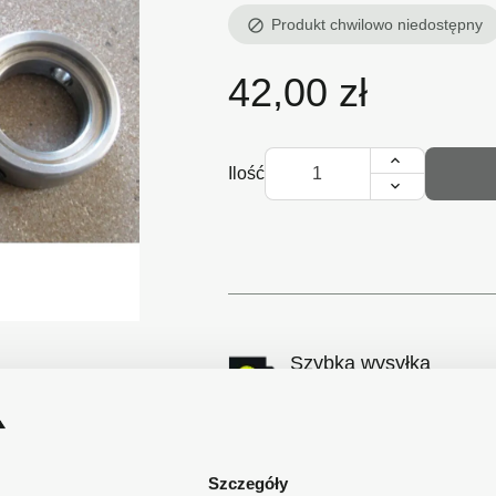
Produkt chwilowo niedostępny
block
42,00 zł
Ilość

Szybka wysyłka
Zamówienia wysyłamy w cią
Bezpieczne płatności
Płatności obsługuje Przele
Polsce.
Szczegóły