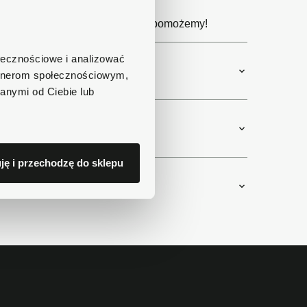
e produktu?
 11 lub napisz e-mail. Chętnie pomożemy!
ołecznościowe i analizować
artnerom społecznościowym,
anymi od Ciebie lub
ję i przechodzę do sklepu