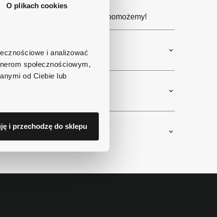
e produktu?
O plikach cookies
 11 lub napisz e-mail. Chętnie pomożemy!
ołecznościowe i analizować
artnerom społecznościowym,
anymi od Ciebie lub
ję i przechodzę do sklepu