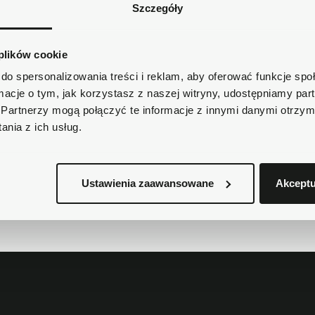
Masz pytania dotycząc
Szczegóły
Zadzwoń do nas 62 733 86
 plików cookie
Krótki opis
do spersonalizowania treści i reklam, aby oferować funkcje sp
ormacje o tym, jak korzystasz z naszej witryny, udostępniamy p
Partnerzy mogą połączyć te informacje z innymi danymi otrzym
nia z ich usług.
Szczegóły produktu
Ustawienia zaawansowane
Akceptu
Dostawa