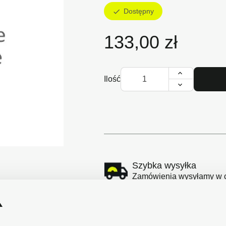
Dostępny
check
133,00 zł
Ilość
Szybka wysyłka
Zamówienia wysyłamy w cią
Bezpieczne płatności
Płatności obsługuje Przele
Polsce.