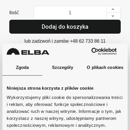
Ilość
Dodaj do koszyka
lub zadzwoń i zamów
+48 62 733 86 11
Zgoda
Szczegóły
O plikach cookies
Szybka wysyłka
Zamówienia wysyłamy w ciągu 1-2 dni, koszt
Niniejsza strona korzysta z plików cookie
dostawy już od 18zł.
Wykorzystujemy pliki cookie do spersonalizowania treści
Bezpieczne płatności
i reklam, aby oferować funkcje społecznościowe i
Płatności obsługuje Przelewy24 - największy
operator płatności online w Polsce.
analizować ruch w naszej witrynie. Informacje o tym, jak
korzystasz z naszej witryny, udostępniamy partnerom
Masz pytania dotyczące produktu?
społecznościowym, reklamowym i analitycznym.
Zadzwoń do nas 62 733 86 11 lub napisz e-