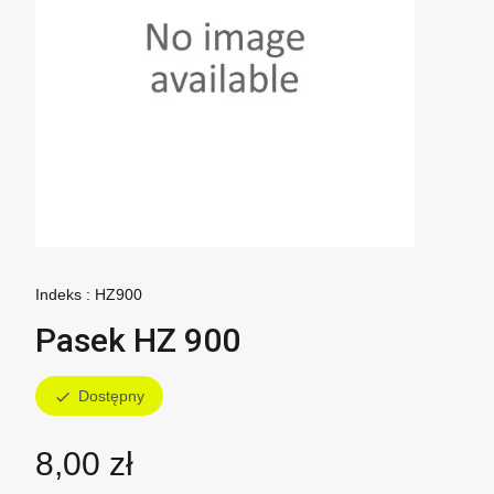
Indeks :
HZ900
Pasek HZ 900
Dostępny
check
8,00 zł