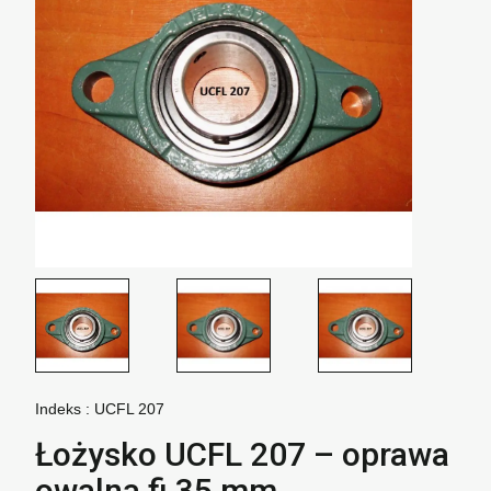
Indeks :
UCFL 207
Łożysko UCFL 207 – oprawa
owalna fi 35 mm