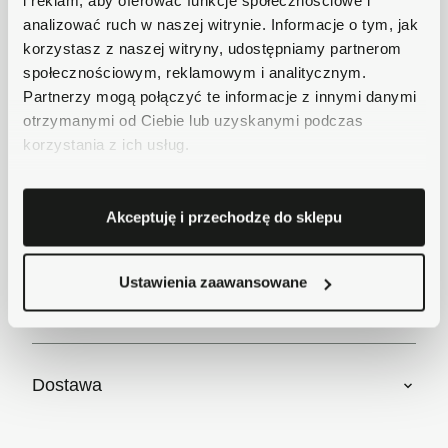
i reklam, aby oferować funkcje społecznościowe i
analizować ruch w naszej witrynie. Informacje o tym, jak
Bezpieczne płatności
korzystasz z naszej witryny, udostępniamy partnerom
Płatności obsługuje Przelewy24 - największy
społecznościowym, reklamowym i analitycznym.
operator płatności online w Polsce.
Partnerzy mogą połączyć te informacje z innymi danymi
Masz pytania dotyczące produktu?
otrzymanymi od Ciebie lub uzyskanymi podczas
Zadzwoń do nas 62 733 86 11 lub napisz e-
korzystania z ich usług.
mail. Chętnie pomożemy!
Krótki opis
Akceptuję i przechodzę do sklepu
Ustawienia zaawansowane
Szczegóły produktu
Dostawa