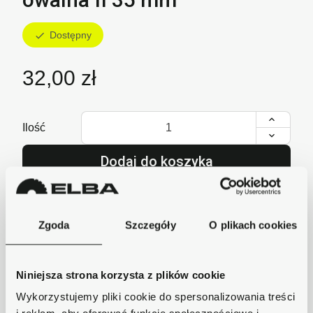
Dostępny
check
32,00 zł
Ilość
Dodaj do koszyka
lub zadzwoń i zamów
+48 62 733 86 11
Zgoda
Szczegóły
O plikach cookies
Niniejsza strona korzysta z plików cookie
Szybka wysyłka
Zamówienia wysyłamy w ciągu 1-2 dni, koszt
Wykorzystujemy pliki cookie do spersonalizowania treści
dostawy już od 18zł.