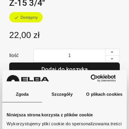
Z-15 3/4"
Dostępny
check
22,00 zł
Ilość
Dodaj do koszyka
lub zadzwoń i zamów
+48 62 733 86 11
Zgoda
Szczegóły
O plikach cookies
Niniejsza strona korzysta z plików cookie
Szybka wysyłka
Wykorzystujemy pliki cookie do spersonalizowania treści
Zamówienia wysyłamy w ciągu 1-2 dni, koszt