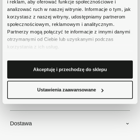
i reklam, aby oferować funkcje społecznościowe i
dostawy już od 18zł.
analizować ruch w naszej witrynie. Informacje o tym, jak
Bezpieczne płatności
korzystasz z naszej witryny, udostępniamy partnerom
Płatności obsługuje Przelewy24 - największy
społecznościowym, reklamowym i analitycznym.
operator płatności online w Polsce.
Partnerzy mogą połączyć te informacje z innymi danymi
Masz pytania dotyczące produktu?
otrzymanymi od Ciebie lub uzyskanymi podczas
Zadzwoń do nas 62 733 86 11 lub napisz e-
korzystania z ich usług.
mail. Chętnie pomożemy!
Akceptuję i przechodzę do sklepu
Krótki opis
Ustawienia zaawansowane
Szczegóły produktu
Dostawa