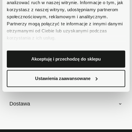
analizować ruch w naszej witrynie. Informacje o tym, jak
Płatności obsługuje Przelewy24 - największy
korzystasz z naszej witryny, udostępniamy partnerom
operator płatności online w Polsce.
społecznościowym, reklamowym i analitycznym.
Masz pytania dotyczące produktu?
Partnerzy mogą połączyć te informacje z innymi danymi
Zadzwoń do nas 62 733 86 11 lub napisz e-
otrzymanymi od Ciebie lub uzyskanymi podczas
mail. Chętnie pomożemy!
korzystania z ich usług.
Krótki opis
Akceptuję i przechodzę do sklepu
Ustawienia zaawansowane
Szczegóły produktu
Dostawa