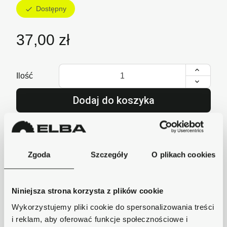
Dostępny
check
37,00 zł
Ilość
Dodaj do koszyka
lub zadzwoń i zamów
+48 62 733 86 11
Zgoda
Szczegóły
O plikach cookies
Szybka wysyłka
Niniejsza strona korzysta z plików cookie
Zamówienia wysyłamy w ciągu 1-2 dni, koszt
Wykorzystujemy pliki cookie do spersonalizowania treści
dostawy już od 18zł.
i reklam, aby oferować funkcje społecznościowe i
Bezpieczne płatności