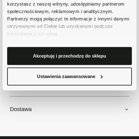
korzystasz z naszej witryny, udostępniamy partnerom
Płatności obsługuje Przelewy24 - największy
społecznościowym, reklamowym i analitycznym.
operator płatności online w Polsce.
Partnerzy mogą połączyć te informacje z innymi danymi
Masz pytania dotyczące produktu?
otrzymanymi od Ciebie lub uzyskanymi podczas
Zadzwoń do nas 62 733 86 11 lub napisz e-
korzystania z ich usług.
mail. Chętnie pomożemy!
Akceptuję i przechodzę do sklepu
Krótki opis
Ustawienia zaawansowane
Szczegóły produktu
Dostawa