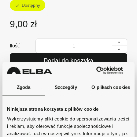
Dostępny
check
9,00 zł
Ilość
Dodaj do koszyka
lub zadzwoń i zamów
+48 62 733 86 11
Zgoda
Szczegóły
O plikach cookies
Niniejsza strona korzysta z plików cookie
Szybka wysyłka
Wykorzystujemy pliki cookie do spersonalizowania treści
Zamówienia wysyłamy w ciągu 1-2 dni, koszt
dostawy już od 18zł.
i reklam, aby oferować funkcje społecznościowe i
analizować ruch w naszej witrynie. Informacje o tym, jak
Bezpieczne płatności