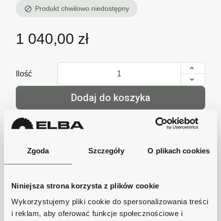
Produkt chwilowo niedostępny
block
1 040,00 zł
Ilość
Dodaj do koszyka
lub zadzwoń i zamów
+48 62 733 86 11
Zgoda
Szczegóły
O plikach cookies
Szybka wysyłka
Niniejsza strona korzysta z plików cookie
Zamówienia wysyłamy w ciągu 1-2 dni, koszt
Wykorzystujemy pliki cookie do spersonalizowania treści
dostawy już od 18zł.
i reklam, aby oferować funkcje społecznościowe i
Bezpieczne płatności