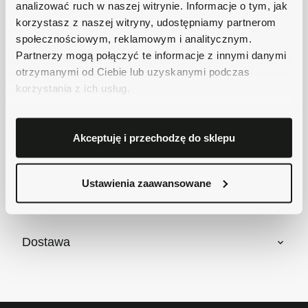
analizować ruch w naszej witrynie. Informacje o tym, jak
Płatności obsługuje Przelewy24 - największy
korzystasz z naszej witryny, udostępniamy partnerom
operator płatności online w Polsce.
społecznościowym, reklamowym i analitycznym.
Masz pytania dotyczące produktu?
Partnerzy mogą połączyć te informacje z innymi danymi
Zadzwoń do nas 62 733 86 11 lub napisz e-
otrzymanymi od Ciebie lub uzyskanymi podczas
mail. Chętnie pomożemy!
korzystania z ich usług.
Krótki opis
Akceptuję i przechodzę do sklepu
Ustawienia zaawansowane
Szczegóły produktu
Dostawa