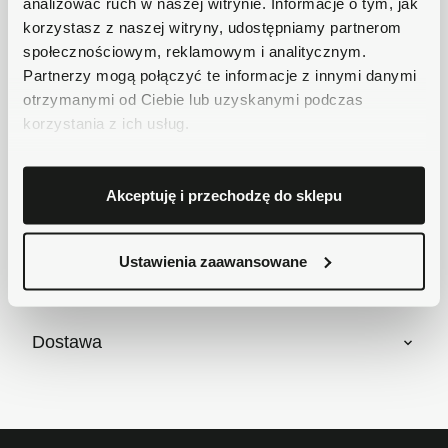
analizować ruch w naszej witrynie. Informacje o tym, jak
Płatności obsługuje Przelewy24 - największy
korzystasz z naszej witryny, udostępniamy partnerom
operator płatności online w Polsce.
społecznościowym, reklamowym i analitycznym.
Masz pytania dotyczące produktu?
Partnerzy mogą połączyć te informacje z innymi danymi
Zadzwoń do nas 62 733 86 11 lub napisz e-
otrzymanymi od Ciebie lub uzyskanymi podczas
mail. Chętnie pomożemy!
korzystania z ich usług.
Krótki opis
Akceptuję i przechodzę do sklepu
Szczegóły produktu
Ustawienia zaawansowane
Dostawa