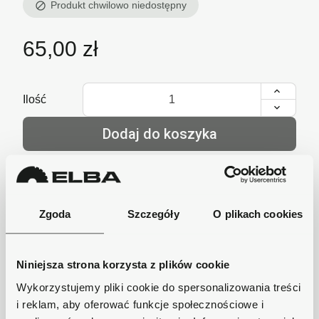
Produkt chwilowo niedostępny
block
65,00 zł
Ilość
Dodaj do koszyka
lub zadzwoń i zamów
+48 62 733 86 11
Zgoda
Szczegóły
O plikach cookies
Szybka wysyłka
Niniejsza strona korzysta z plików cookie
Zamówienia wysyłamy w ciągu 1-2 dni, koszt
dostawy już od 18zł.
Wykorzystujemy pliki cookie do spersonalizowania treści
i reklam, aby oferować funkcje społecznościowe i
Bezpieczne płatności