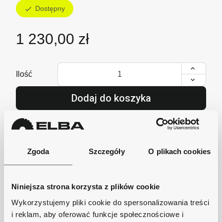
Dostępny
check
1 230,00 zł
Ilość
Dodaj do koszyka
lub zadzwoń i zamów
+48 62 733 86 11
Zgoda
Szczegóły
O plikach cookies
Szybka wysyłka
Niniejsza strona korzysta z plików cookie
Zamówienia wysyłamy w ciągu 1-2 dni, koszt
Wykorzystujemy pliki cookie do spersonalizowania treści
dostawy już od 18zł.
i reklam, aby oferować funkcje społecznościowe i
Bezpieczne płatności