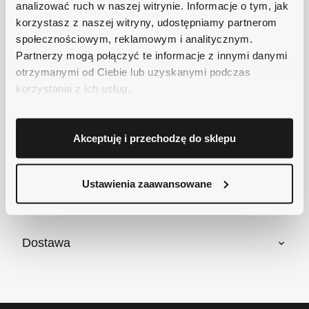
analizować ruch w naszej witrynie. Informacje o tym, jak
Płatności obsługuje Przelewy24 - największy
korzystasz z naszej witryny, udostępniamy partnerom
operator płatności online w Polsce.
społecznościowym, reklamowym i analitycznym.
Masz pytania dotyczące produktu?
Partnerzy mogą połączyć te informacje z innymi danymi
Zadzwoń do nas 62 733 86 11 lub napisz e-
otrzymanymi od Ciebie lub uzyskanymi podczas
mail. Chętnie pomożemy!
korzystania z ich usług.
Krótki opis
Akceptuję i przechodzę do sklepu
Ustawienia zaawansowane
Szczegóły produktu
Dostawa