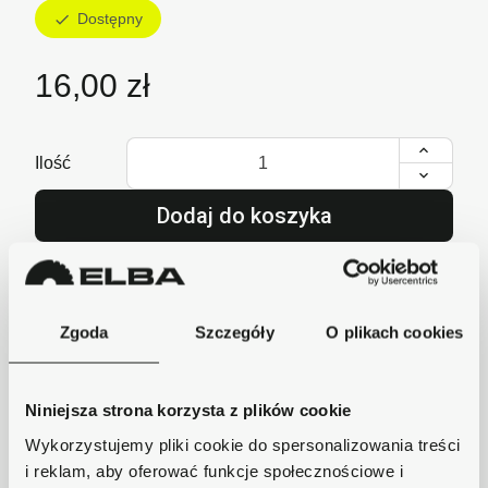
Dostępny
check
16,00 zł
Ilość
Dodaj do koszyka
lub zadzwoń i zamów
+48 62 733 86 11
Zgoda
Szczegóły
O plikach cookies
Szybka wysyłka
Niniejsza strona korzysta z plików cookie
Zamówienia wysyłamy w ciągu 1-2 dni, koszt
Wykorzystujemy pliki cookie do spersonalizowania treści
dostawy już od 18zł.
i reklam, aby oferować funkcje społecznościowe i
Bezpieczne płatności