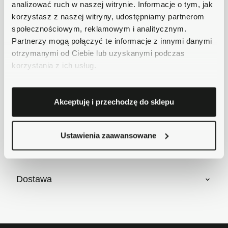
analizować ruch w naszej witrynie. Informacje o tym, jak
Płatności obsługuje Przelewy24 - największy
korzystasz z naszej witryny, udostępniamy partnerom
operator płatności online w Polsce.
społecznościowym, reklamowym i analitycznym.
Masz pytania dotyczące produktu?
Partnerzy mogą połączyć te informacje z innymi danymi
Zadzwoń do nas 62 733 86 11 lub napisz e-
otrzymanymi od Ciebie lub uzyskanymi podczas
mail. Chętnie pomożemy!
korzystania z ich usług.
Krótki opis
Akceptuję i przechodzę do sklepu
Ustawienia zaawansowane
Szczegóły produktu
Dostawa