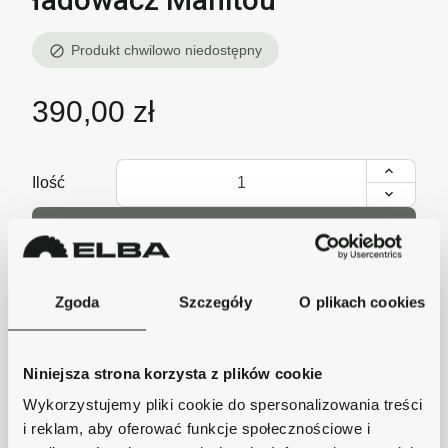
Produkt chwilowo niedostępny
block
390,00 zł
Ilość
Dodaj do koszyka
lub zadzwoń i zamów
+48 62 733 86 11
Zgoda
Szczegóły
O plikach cookies
Niniejsza strona korzysta z plików cookie
Szybka wysyłka
Wykorzystujemy pliki cookie do spersonalizowania treści
Zamówienia wysyłamy w ciągu 1-2 dni, koszt
i reklam, aby oferować funkcje społecznościowe i
dostawy już od 18zł.