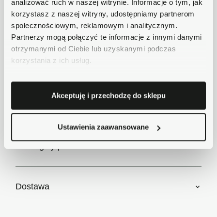
analizować ruch w naszej witrynie. Informacje o tym, jak
korzystasz z naszej witryny, udostępniamy partnerom
Bezpieczne płatności
społecznościowym, reklamowym i analitycznym.
Płatności obsługuje Przelewy24 - największy
operator płatności online w Polsce.
Partnerzy mogą połączyć te informacje z innymi danymi
otrzymanymi od Ciebie lub uzyskanymi podczas
Masz pytania dotyczące produktu?
korzystania z ich usług.
Zadzwoń do nas 62 733 86 11 lub napisz e-
mail. Chętnie pomożemy!
Akceptuję i przechodzę do sklepu
Krótki opis
Ustawienia zaawansowane
Szczegóły produktu
Dostawa