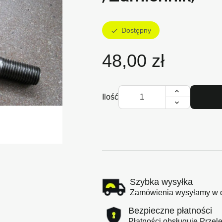
Dostępny
check
48,00 zł
Ilość

Szybka wysyłka
Zamówienia wysyłamy w cią
Bezpieczne płatności
Płatności obsługuje Przele