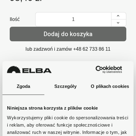
Ilość
Dodaj do koszyka
lub zadzwoń i zamów
+48 62 733 86 11
Szybka wysyłka
Zgoda
Szczegóły
O plikach cookies
Zamówienia wysyłamy w ciągu 1-2 dni, koszt
dostawy już od 18zł.
Niniejsza strona korzysta z plików cookie
Bezpieczne płatności
Płatności obsługuje Przelewy24 - największy
Wykorzystujemy pliki cookie do spersonalizowania treści
operator płatności online w Polsce.
i reklam, aby oferować funkcje społecznościowe i
analizować ruch w naszej witrynie. Informacje o tym, jak
Masz pytania dotyczące produktu?