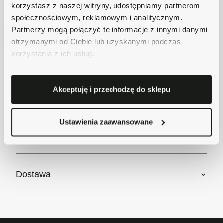
Zadzwoń do nas 62 733 86 11 lub napisz e-
korzystasz z naszej witryny, udostępniamy partnerom
mail. Chętnie pomożemy!
społecznościowym, reklamowym i analitycznym.
Partnerzy mogą połączyć te informacje z innymi danymi
otrzymanymi od Ciebie lub uzyskanymi podczas
Opis
korzystania z ich usług.
Akceptuję i przechodzę do sklepu
Krótki opis
Ustawienia zaawansowane
Szczegóły produktu
Dostawa