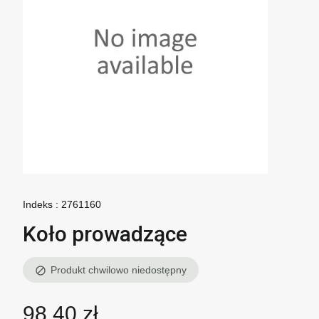
Indeks :
2761160
Koło prowadzące
Produkt chwilowo niedostępny
block
98,40 zł