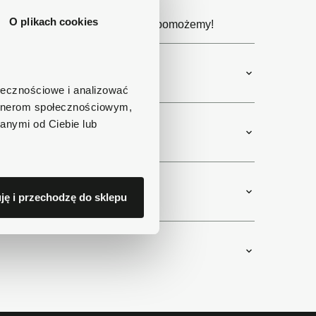
e produktu?
O plikach cookies
 11 lub napisz e-mail. Chętnie pomożemy!
ołecznościowe i analizować
artnerom społecznościowym,
anymi od Ciebie lub
ję i przechodzę do sklepu