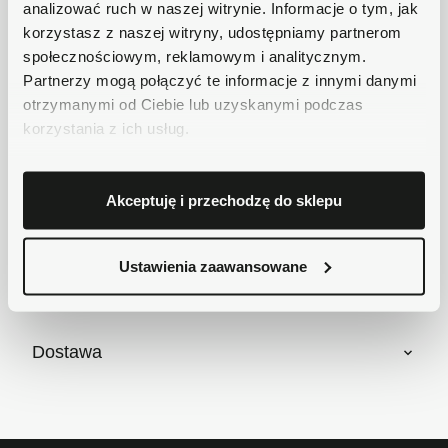
analizować ruch w naszej witrynie. Informacje o tym, jak
Płatności obsługuje Przelewy24 - największy
korzystasz z naszej witryny, udostępniamy partnerom
operator płatności online w Polsce.
społecznościowym, reklamowym i analitycznym.
Masz pytania dotyczące produktu?
Partnerzy mogą połączyć te informacje z innymi danymi
Zadzwoń do nas 62 733 86 11 lub napisz e-
otrzymanymi od Ciebie lub uzyskanymi podczas
mail. Chętnie pomożemy!
korzystania z ich usług.
Krótki opis
Akceptuję i przechodzę do sklepu
Ustawienia zaawansowane
Szczegóły produktu
Dostawa