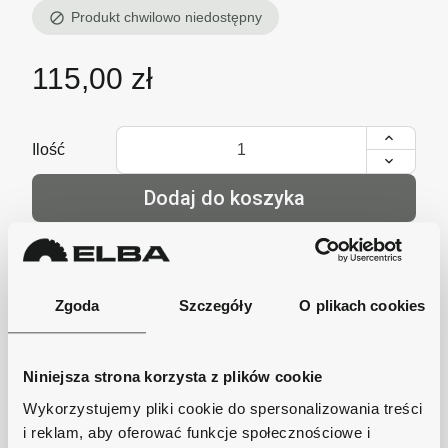
Produkt chwilowo niedostępny
block
115,00 zł
Ilość
Dodaj do koszyka
lub zadzwoń i zamów
+48 62 733 86 11
Zgoda
Szczegóły
O plikach cookies
Szybka wysyłka
Niniejsza strona korzysta z plików cookie
Zamówienia wysyłamy w ciągu 1-2 dni, koszt
Wykorzystujemy pliki cookie do spersonalizowania treści
dostawy już od 18zł.
i reklam, aby oferować funkcje społecznościowe i
Bezpieczne płatności