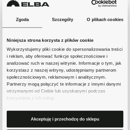
Bezpieczne płatności
Płatności obsługuje Przelewy24 - największy
Zgoda
Szczegóły
O plikach cookies
operator płatności online w Polsce.
Masz pytania dotyczące produktu?
Zadzwoń do nas 62 733 86 11 lub napisz e-
Niniejsza strona korzysta z plików cookie
mail. Chętnie pomożemy!
Wykorzystujemy pliki cookie do spersonalizowania treści
i reklam, aby oferować funkcje społecznościowe i
Opis
analizować ruch w naszej witrynie. Informacje o tym, jak
korzystasz z naszej witryny, udostępniamy partnerom
społecznościowym, reklamowym i analitycznym.
Partnerzy mogą połączyć te informacje z innymi danymi
Krótki opis
otrzymanymi od Ciebie lub uzyskanymi podczas
korzystania z ich usług.
Szczegóły produktu
Akceptuję i przechodzę do sklepu