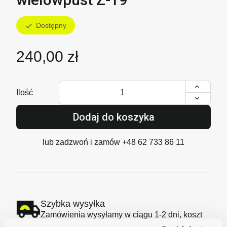
Dostępny
check
240,00 zł
Ilość
Dodaj do koszyka
lub zadzwoń i zamów
+48 62 733 86 11
Szybka wysyłka
Zamówienia wysyłamy w ciągu 1-2 dni, koszt
dostawy już od 18zł.