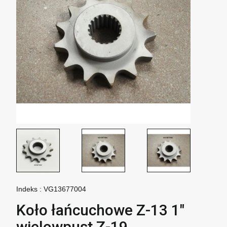
Indeks :
VG13677004
Koło łańcuchowe Z-13 1"
wielowpust Z-19