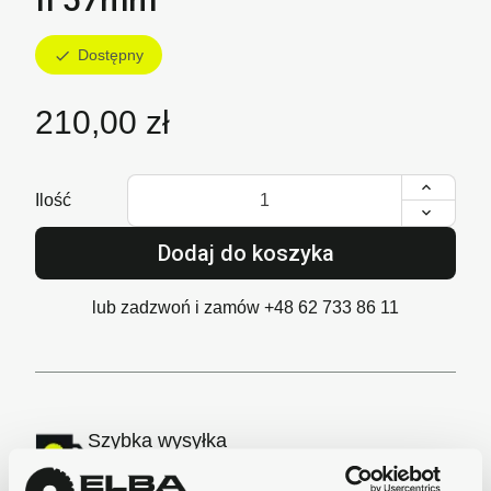
Dostępny
check
210,00 zł
Ilość
Dodaj do koszyka
lub zadzwoń i zamów
+48 62 733 86 11
Szybka wysyłka
Zamówienia wysyłamy w ciągu 1-2 dni, koszt
dostawy już od 18zł.