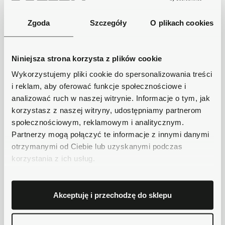
Bezpieczne płatności
Zgoda
Szczegóły
O plikach cookies
Płatności obsługuje Przelewy24 - największy
operator płatności online w Polsce.
Masz pytania dotyczące produktu?
Niniejsza strona korzysta z plików cookie
Zadzwoń do nas 62 733 86 11 lub napisz e-
Wykorzystujemy pliki cookie do spersonalizowania treści
mail. Chętnie pomożemy!
i reklam, aby oferować funkcje społecznościowe i
analizować ruch w naszej witrynie. Informacje o tym, jak
Krótki opis
korzystasz z naszej witryny, udostępniamy partnerom
społecznościowym, reklamowym i analitycznym.
Partnerzy mogą połączyć te informacje z innymi danymi
otrzymanymi od Ciebie lub uzyskanymi podczas
Szczegóły produktu
korzystania z ich usług.
Dostawa
Akceptuję i przechodzę do sklepu