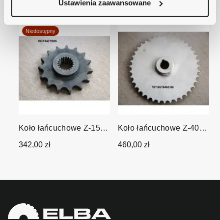
Ustawienia zaawansowane
Inni klienci kupowali również:
Niedostępny
Koło łańcuchowe Z-15 1"
Koło łańcuchowe Z-40
fi 30/35 mm...
3/4" fi 30 mm wpust 8
342,00 zł
460,00 zł
mm