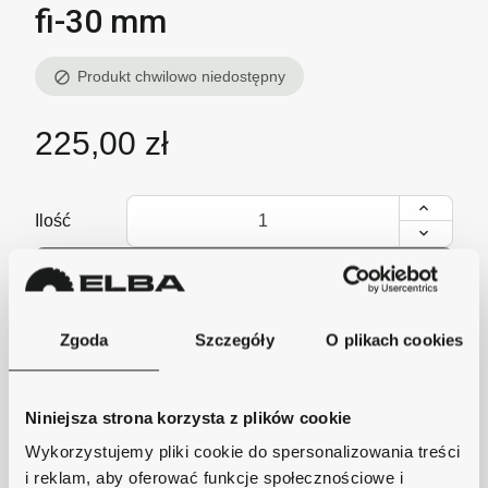
fi-30 mm
Produkt chwilowo niedostępny
block
225,00 zł
Ilość
Dodaj do koszyka
lub zadzwoń i zamów
+48 62 733 86 11
Zgoda
Szczegóły
O plikach cookies
Niniejsza strona korzysta z plików cookie
Wykorzystujemy pliki cookie do spersonalizowania treści
Szybka wysyłka
i reklam, aby oferować funkcje społecznościowe i
Zamówienia wysyłamy w ciągu 1-2 dni, koszt