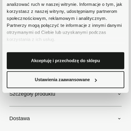
analizować ruch w naszej witrynie. Informacje o tym, jak
dostawy już od 18zł.
korzystasz z naszej witryny, udostępniamy partnerom
Bezpieczne płatności
społecznościowym, reklamowym i analitycznym.
Płatności obsługuje Przelewy24 - największy
Partnerzy mogą połączyć te informacje z innymi danymi
operator płatności online w Polsce.
otrzymanymi od Ciebie lub uzyskanymi podczas
Masz pytania dotyczące produktu?
korzystania z ich usług.
Zadzwoń do nas 62 733 86 11 lub napisz e-
mail. Chętnie pomożemy!
Akceptuję i przechodzę do sklepu
Krótki opis
Ustawienia zaawansowane
Szczegóły produktu
Dostawa