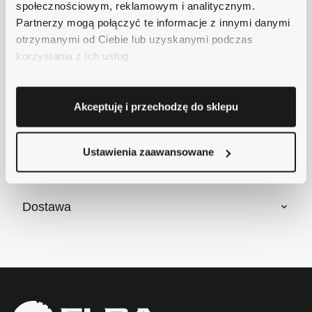
społecznościowym, reklamowym i analitycznym.
Masz pytania dotyczące produktu?
Partnerzy mogą połączyć te informacje z innymi danymi
Zadzwoń do nas 62 733 86 11 lub napisz e-
otrzymanymi od Ciebie lub uzyskanymi podczas
mail. Chętnie pomożemy!
korzystania z ich usług.
Krótki opis
Akceptuję i przechodzę do sklepu
Szczegóły produktu
Ustawienia zaawansowane
Dostawa