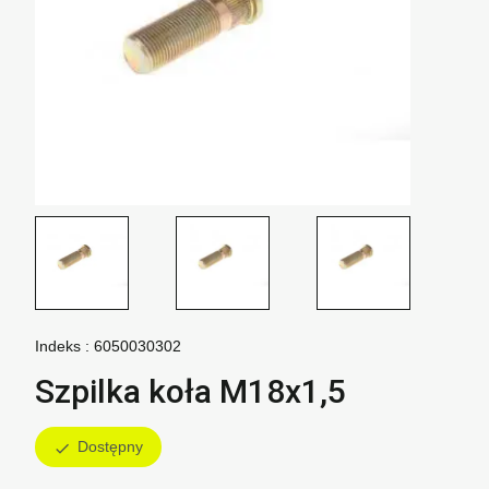
Indeks :
6050030302
Szpilka koła M18x1,5
Dostępny
check