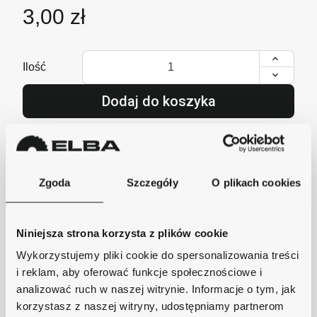
3,00 zł
Ilość
Dodaj do koszyka
lub zadzwoń i zamów
+48 62 733 86 11
Zgoda
Szczegóły
O plikach cookies
Szybka wysyłka
Niniejsza strona korzysta z plików cookie
Zamówienia wysyłamy w ciągu 1-2 dni, koszt
dostawy już od 18zł.
Wykorzystujemy pliki cookie do spersonalizowania treści
i reklam, aby oferować funkcje społecznościowe i
Bezpieczne płatności
analizować ruch w naszej witrynie. Informacje o tym, jak
Płatności obsługuje Przelewy24 - największy
korzystasz z naszej witryny, udostępniamy partnerom
operator płatności online w Polsce.