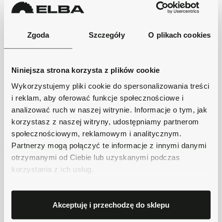
Płatności obsługuje Przelewy24 - największy
operator płatności online w Polsce.
Zgoda
Szczegóły
O plikach cookies
Masz pytania dotyczące produktu?
Zadzwoń do nas 62 733 86 11 lub napisz e-
mail. Chętnie pomożemy!
Niniejsza strona korzysta z plików cookie
Wykorzystujemy pliki cookie do spersonalizowania treści
Opis
i reklam, aby oferować funkcje społecznościowe i
analizować ruch w naszej witrynie. Informacje o tym, jak
korzystasz z naszej witryny, udostępniamy partnerom
Krótki opis
społecznościowym, reklamowym i analitycznym.
Partnerzy mogą połączyć te informacje z innymi danymi
otrzymanymi od Ciebie lub uzyskanymi podczas
korzystania z ich usług.
Szczegóły produktu
Akceptuję i przechodzę do sklepu
Dostawa