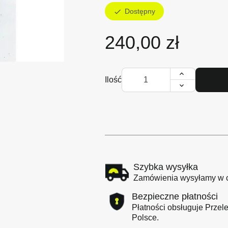
Dostępny
check
240,00 zł

Ilość
Szybka wysyłka
Zamówienia wysyłamy w cią
Bezpieczne płatności
Płatności obsługuje Przele
Polsce.