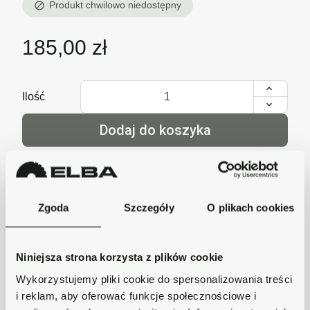
Produkt chwilowo niedostępny
block
185,00 zł
Ilość
Dodaj do koszyka
lub zadzwoń i zamów
+48 62 733 86 11
Zgoda
Szczegóły
O plikach cookies
Szybka wysyłka
Niniejsza strona korzysta z plików cookie
Zamówienia wysyłamy w ciągu 1-2 dni, koszt
dostawy już od 18zł.
Wykorzystujemy pliki cookie do spersonalizowania treści
i reklam, aby oferować funkcje społecznościowe i
Bezpieczne płatności