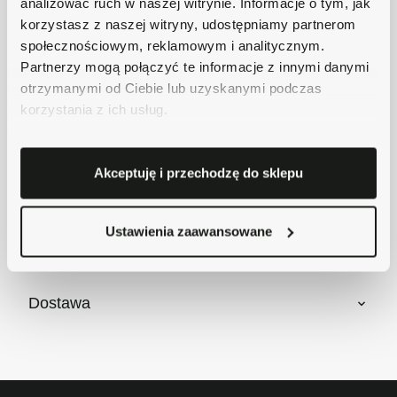
analizować ruch w naszej witrynie. Informacje o tym, jak
Płatności obsługuje Przelewy24 - największy
korzystasz z naszej witryny, udostępniamy partnerom
operator płatności online w Polsce.
społecznościowym, reklamowym i analitycznym.
Masz pytania dotyczące produktu?
Partnerzy mogą połączyć te informacje z innymi danymi
Zadzwoń do nas 62 733 86 11 lub napisz e-
otrzymanymi od Ciebie lub uzyskanymi podczas
mail. Chętnie pomożemy!
korzystania z ich usług.
Krótki opis
Akceptuję i przechodzę do sklepu
Szczegóły produktu
Ustawienia zaawansowane
Dostawa