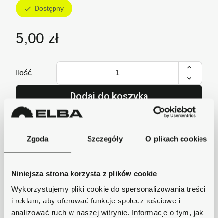
Dostępny
check
5,00 zł
Ilość
Dodaj do koszyka
lub zadzwoń i zamów
+48 62 733 86 11
Zgoda
Szczegóły
O plikach cookies
Niniejsza strona korzysta z plików cookie
Szybka wysyłka
Wykorzystujemy pliki cookie do spersonalizowania treści
Zamówienia wysyłamy w ciągu 1-2 dni, koszt
dostawy już od 18zł.
i reklam, aby oferować funkcje społecznościowe i
analizować ruch w naszej witrynie. Informacje o tym, jak
Bezpieczne płatności