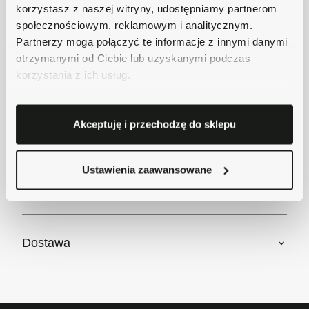
korzystasz z naszej witryny, udostępniamy partnerom
Płatności obsługuje Przelewy24 - największy
społecznościowym, reklamowym i analitycznym.
operator płatności online w Polsce.
Partnerzy mogą połączyć te informacje z innymi danymi
Masz pytania dotyczące produktu?
otrzymanymi od Ciebie lub uzyskanymi podczas
Zadzwoń do nas 62 733 86 11 lub napisz e-
korzystania z ich usług.
mail. Chętnie pomożemy!
Akceptuję i przechodzę do sklepu
Krótki opis
Ustawienia zaawansowane
Szczegóły produktu
Dostawa