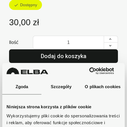
Dostępny
check
30,00 zł
Ilość
Dodaj do koszyka
lub zadzwoń i zamów
+48 62 733 86 11
Zgoda
Szczegóły
O plikach cookies
Szybka wysyłka
Niniejsza strona korzysta z plików cookie
Zamówienia wysyłamy w ciągu 1-2 dni, koszt
Wykorzystujemy pliki cookie do spersonalizowania treści
dostawy już od 18zł.
i reklam, aby oferować funkcje społecznościowe i
Bezpieczne płatności