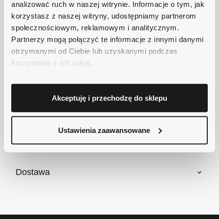
analizować ruch w naszej witrynie. Informacje o tym, jak
Płatności obsługuje Przelewy24 - największy
korzystasz z naszej witryny, udostępniamy partnerom
operator płatności online w Polsce.
społecznościowym, reklamowym i analitycznym.
Masz pytania dotyczące produktu?
Partnerzy mogą połączyć te informacje z innymi danymi
Zadzwoń do nas 62 733 86 11 lub napisz e-
otrzymanymi od Ciebie lub uzyskanymi podczas
mail. Chętnie pomożemy!
korzystania z ich usług.
Krótki opis
Akceptuję i przechodzę do sklepu
Ustawienia zaawansowane
Szczegóły produktu
Dostawa