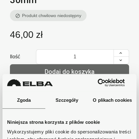
Produkt chwilowo niedostępny
block
46,00 zł
Ilość
Dodaj do koszyka
lub zadzwoń i zamów
+48 62 733 86 11
Zgoda
Szczegóły
O plikach cookies
Niniejsza strona korzysta z plików cookie
Szybka wysyłka
Zamówienia wysyłamy w ciągu 1-2 dni, koszt
Wykorzystujemy pliki cookie do spersonalizowania treści
dostawy już od 18zł.