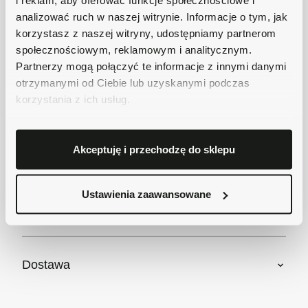
i reklam, aby oferować funkcje społecznościowe i
analizować ruch w naszej witrynie. Informacje o tym, jak
Bezpieczne płatności
korzystasz z naszej witryny, udostępniamy partnerom
Płatności obsługuje Przelewy24 - największy
społecznościowym, reklamowym i analitycznym.
operator płatności online w Polsce.
Partnerzy mogą połączyć te informacje z innymi danymi
Masz pytania dotyczące produktu?
otrzymanymi od Ciebie lub uzyskanymi podczas
Zadzwoń do nas 62 733 86 11 lub napisz e-
korzystania z ich usług.
mail. Chętnie pomożemy!
Krótki opis
Akceptuję i przechodzę do sklepu
Ustawienia zaawansowane
Szczegóły produktu
Dostawa