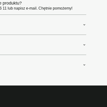
e produktu?
 11 lub napisz e-mail. Chętnie pomożemy!
ołecznościowe i analizować
artnerom społecznościowym,
anymi od Ciebie lub
ję i przechodzę do sklepu