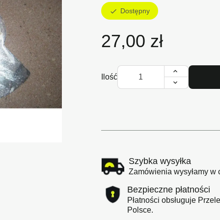
Dostępny
check
27,00 zł
Ilość

Szybka wysyłka
Zamówienia wysyłamy w cią
Bezpieczne płatności
Płatności obsługuje Przele
Polsce.
Szczegóły