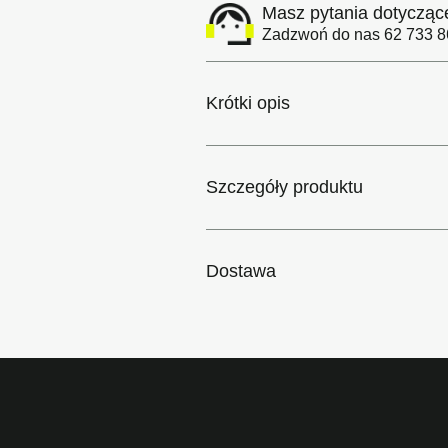
Masz pytania dotycząc
Zadzwoń do nas 62 733 86
 plików cookie
do spersonalizowania treści i reklam, aby oferować funkcje sp
Krótki opis
ormacje o tym, jak korzystasz z naszej witryny, udostępniamy p
Partnerzy mogą połączyć te informacje z innymi danymi otrzym
nia z ich usług.
Szczegóły produktu
Ustawienia zaawansowane
Akceptu
Dostawa