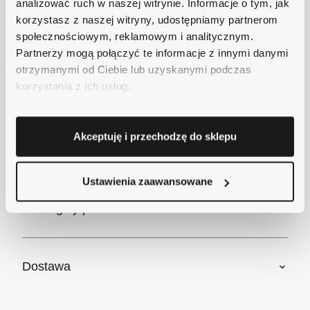
analizować ruch w naszej witrynie. Informacje o tym, jak
korzystasz z naszej witryny, udostępniamy partnerom
Bezpieczne płatności
społecznościowym, reklamowym i analitycznym.
Płatności obsługuje Przelewy24 - największy
operator płatności online w Polsce.
Partnerzy mogą połączyć te informacje z innymi danymi
otrzymanymi od Ciebie lub uzyskanymi podczas
Masz pytania dotyczące produktu?
korzystania z ich usług.
Zadzwoń do nas 62 733 86 11 lub napisz e-
mail. Chętnie pomożemy!
Akceptuję i przechodzę do sklepu
Krótki opis
Ustawienia zaawansowane
Szczegóły produktu
Dostawa