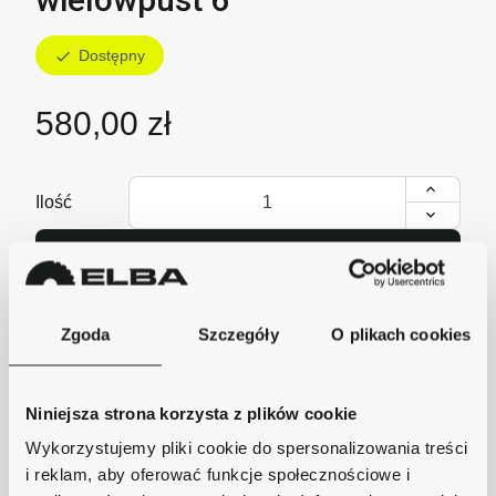
Dostępny
check
580,00 zł
Ilość
Dodaj do koszyka
lub zadzwoń i zamów
+48 62 733 86 11
Zgoda
Szczegóły
O plikach cookies
Niniejsza strona korzysta z plików cookie
Szybka wysyłka
Wykorzystujemy pliki cookie do spersonalizowania treści
Zamówienia wysyłamy w ciągu 1-2 dni, koszt
i reklam, aby oferować funkcje społecznościowe i
dostawy już od 18zł.