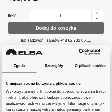
Ilość
Dodaj do koszyka
lub zadzwoń i zamów
+48 62 733 86 11
Zgoda
Szczegóły
O plikach cookies
Szybka wysyłka
Zamówienia wysyłamy w ciągu 1-2 dni, koszt
dostawy już od 18zł.
Niniejsza strona korzysta z plików cookie
Bezpieczne płatności
Wykorzystujemy pliki cookie do spersonalizowania treści
Płatności obsługuje Przelewy24 - największy
i reklam, aby oferować funkcje społecznościowe i
operator płatności online w Polsce.
analizować ruch w naszej witrynie. Informacje o tym, jak
Masz pytania dotyczące produktu?
korzystasz z naszej witryny, udostępniamy partnerom